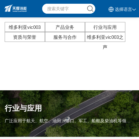
51La
选择语言
维多利亚vic003-维多利亚
官方网站
维多利亚vic003
产品业务
行业与应用
资质与荣誉
服务与合作
维多利亚vic003之
声
行业与应用
广泛应用于航天、航空、油田、港口、军工、船舶及柴油机等领域。